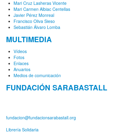
Mari Cruz Lasheras Vicente
Mari Carmen Albiac Centellas
Javier Pérez Monreal
Francisco Oliva Sieso
Sebastián Álvaro Lomba
MULTIMEDIA
Vídeos
Fotos
Enlaces
Anuarios
Medios de comunicación
FUNDACIÓN SARABASTALL
Calle Alta, 2
50700 Caspe (Zaragoza) - España
fundacion@fundacionsarabastall.org
Librería Solidaria