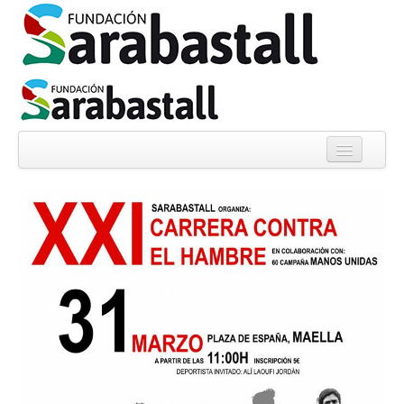
Quiénes somos
Noticias
Proyectos
Informes
Experiencias
Colabora
Librería solidaria